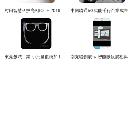
村田智慧科技亮相IOTE 2019 以智能眼鏡為鑰，開啟未來智能生活新篇章
中國聯通5G賦能千行百業成果巡禮 | 鄭州海爾 5G+智能眼鏡，為智能工廠建設打下第一樁
東莞創域工業 小批量復模加工，定制透明眼鏡配件與智能眼鏡手板的高清呈現
南充聯創展示 智能眼鏡展柜與產品資訊一體化解決方案