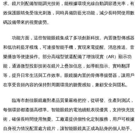
求。鏡片則配備智能調光技術，能根據環境光線自動調節透光率，有
效保護眼睛免受強光刺激，同時具備防藍光功能，減少長時間使用數
碼設備帶來的視覺疲勞。
功能方面，這些智能眼鏡集成了多項創新科技。內置微型傳感器
和低功耗藍牙模塊，可連接智能手機，實現來電提醒、消息推送、音
樂播放等便捷操作。部分高端型號還配備了增強現實（AR）顯示功
能，通過微型投影技術在鏡片上疊加信息，如導航指示、實時翻譯
等，提升日常生活與工作效率。眼鏡腿內置的骨傳導揚聲器，讓用戶
在享受音頻內容的保持對周圍環境的聽覺感知，兼顧安全與隱私。
臨海市創佳眼鏡廠對產品質量嚴格把控，從研發、生產到測試，
每個環節都遵循高標準。智能眼鏡的電池續航表現優異，支持快充技
術，確保長時間使用無憂。工廠還提供個性化定制服務，用戶可根據
自身視力情況配置處方鏡片，讓智能眼鏡真正成為貼身的個人助手。