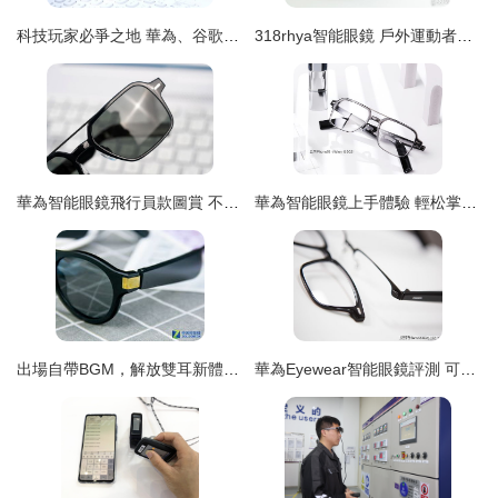
科技玩家必爭之地 華為、谷歌、微軟智能眼鏡，你Pick誰？
318rhya智能眼鏡 戶外運動者的全能科技伴侶
華為智能眼鏡飛行員款圖賞 不止是裝飾，更是新一代聽歌神器
華為智能眼鏡上手體驗 輕松掌控你的百變造型與智能生活
出場自帶BGM，解放雙耳新體驗 FiveBoy智能音頻眼鏡深度評測
華為Eyewear智能眼鏡評測 可拆卸鏡片設計，讓智能與實用無縫融合